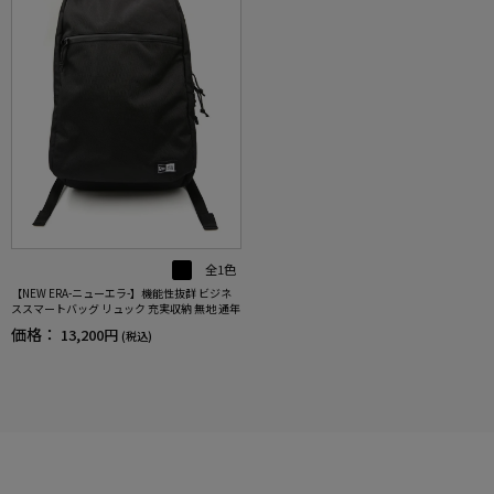
全1色
【NEW ERA-ニューエラ-】機能性抜群 ビジネ
ススマートバッグ リュック 充実収納 無地 通年
価格：
13,200円
(税込)