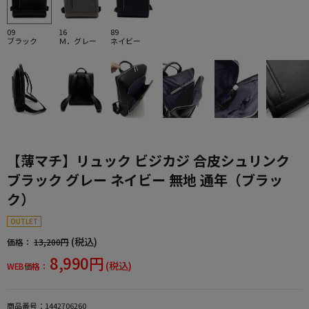
09
16
89
ブラック
Ｍ．グレー
ネイビー
【薄マチ】リュック ビジカジ 合皮シュリンク
ブラック グレー ネイビー 無地 通年（ブラッ
ク）
OUTLET
(税込)
価格：
13,200円
8,990円
(税込)
WEB価格：
商品番号：
1442706260