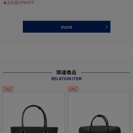
★2点目20%OFF
more
関連商品
RELATION ITEM
SALE
SALE