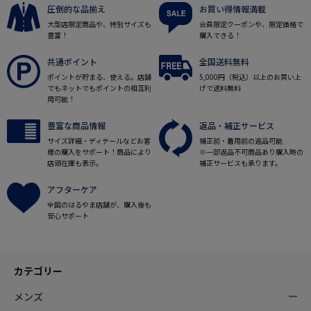
圧倒的な品揃え
お買い得情報満載
大型店限定商品や、特別サイズも
会員限定クーポンや、限定価格で
豊富！
購入できる！
共通ポイント
全国送料無料
ポイントが貯まる、使える。店舗
5,000円（税込）以上のお買い上
でもネットでもポイントの相互利
げで送料無料
用可能！
豊富な商品情報
返品・補正サービス
サイズ詳細・ディテールなどお客
補正前・着用前の返品可能
様の購入をサポート！商品により
※一部返品不可商品あり購入時の
店頭在庫も表示。
補正サービスも承ります。
アフターケア
全国のはるやま店舗が、購入後も
安心サポート
カテゴリー
メンズ