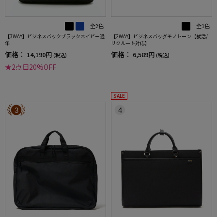
全2色
全1色
【3WAY】ビジネスバックブラックネイビー通
【2WAY】ビジネスバッグモノトーン【就活/
年
リクルート対応】
価格：
価格：
14,190円
6,589円
(税込)
(税込)
★2点目20%OFF
SALE
3
4