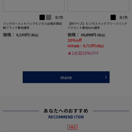
全2色
全1色
バッグガーメントバックビジネス出張衣類収
【B4サイズ】ビジネスバッグブリーフバッグ
納ブラック無地通年
リクルート無地nero通年
価格：
価格：
6,589円
10,890円
(税込)
(税込)
20%off
8,712円
WEB価格：
(税込)
★2点目20%OFF
more
あなたへのおすすめ
RECOMMEND ITEM
SALE