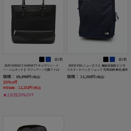
全2色
全2色
【KATHARINE E HAMNETT-キャサリン・イ
【NEW ERA-ニューエラ-】機能性抜群 ビジネ
ー・ハムネット-】サフィアーノ付属ナイロン
ススマートバッグ リュック 充実収納 無地 通年
トートバッグ A4対応 通年
価格：
価格：
15,290円
13,200円
(税込)
(税込)
20%off
12,232円
WEB価格：
(税込)
★2点目20%OFF