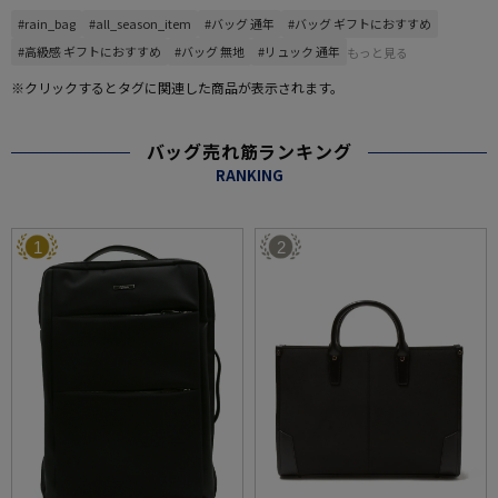
#rain_bag
#all_season_item
#バッグ 通年
#バッグ ギフトにおすすめ
#高級感 ギフトにおすすめ
#バッグ 無地
#リュック 通年
もっと見る
※クリックするとタグに関連した商品が表示されます。
バッグ売れ筋ランキング
RANKING
1
2