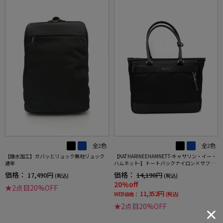
全2色
全2色
【撥水加工】ガバッとリュック無地リュック
【KATHARINEEHAMNETT-キャサリン・イー・
通年
ハムネット-】トートバックナイロン×サフィ
アーノ調多収納無地通年
価格：
価格：
17,490円
14,190円
(税込)
(税込)
20%off
★2点目20%OFF
11,352円
WEB価格：
(税込)
★2点目20%OFF