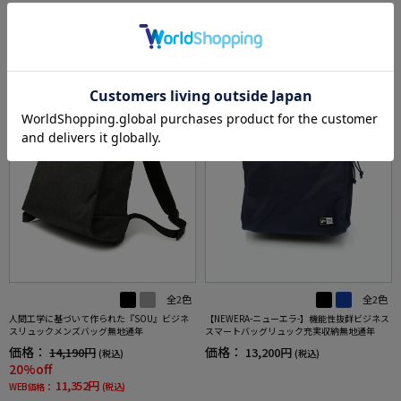
SALE
全2色
全2色
人間工学に基づいて作られた『SOU』ビジネ
【NEWERA-ニューエラ-】機能性抜群ビジネス
スリュックメンズバッグ無地通年
スマートバッグリュック充実収納無地通年
価格：
価格：
14,190円
13,200円
(税込)
(税込)
20%off
11,352円
WEB価格：
(税込)