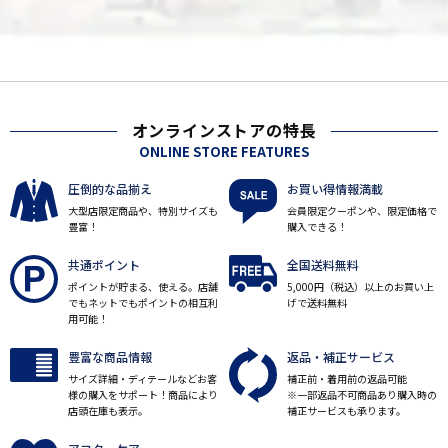
オンラインストアの特長
ONLINE STORE FEATURES
圧倒的な品揃え
お買い得情報満載
大型店限定商品や、特別サイズも
会員限定クーポンや、限定価格で
豊富！
購入できる！
共通ポイント
全国送料無料
ポイントが貯まる、使える。店舗
5,000円（税込）以上のお買い上
でもネットでもポイントの相互利
げで送料無料
用可能！
豊富な商品情報
返品・補正サービス
サイズ詳細・ディテールなどお客
補正前・着用前の返品可能
様の購入をサポート！商品により
※一部返品不可商品あり購入時の
店頭在庫も表示。
補正サービスも承ります。