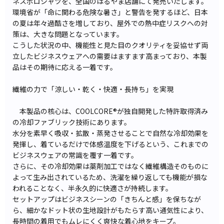
ネスポロシャツを、全国のはるやま店舗にて発売いたします。
環境省が「命に関わる危険な暑さ」と警告を発するほど、日本
の夏は年々過酷さを増しており、屋外での熱中症リスクへの対
策は、大きな問題となっています。
こうした状況の中、機能性と見た目のクオリティを妥協せず両
立したビジネスウェアへの需要はますます高まっており、本製
品はその期待に応える一着です。
繊維の力で「涼しい・乾く・快適・長持ち」を実現
本製品の核心は、COOLCORE®が独自開発した特許取得済み
の冷却ファブリック技術にあります。
水分を素早く吸収・拡散・蒸発させることで自然な冷却効果を
発揮し、着ているだけで体感温度を下げるという、これまでの
ビジネスウェアの常識を覆す一着です。
さらに、その冷却効果は薬剤加工ではなく繊維構造そのものに
よって生み出されているため、洗濯を繰り返しても機能が損な
われることなく、半永久的に快適さが持続します。
セットアップはビジネスシーンの「きちんと感」を保ちなが
ら、細かなドット状の生地設計がもたらす高い通気性により、
長時間の着用でもムレにくく爽快な着心地をキープ。