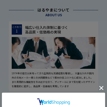
はるやまについて
ABOUT US
幅広い仕入れ体制に基づく
こだわり
1
高品質・低価格の実現
1974年の設立以来培ってきた圧倒的な流通経路を駆使し、大量仕入れや国内
外の生地メーカー様との共同開発などで素材の低コスト化に成功しました。
また実用的な機能性を生み出す仕立て、ディテールにまで気を配ったデザイン
を徹底的に追求し、高品質・低価格を実現しています
厳しい品質管理体制に基づく
こだわり
2
安心の実現