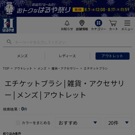
お知らせ
店舗情報
カテゴリー
カート
メニュー
 ギフトにおすすめ
#セットアップ スーツ
#長袖 ワイシャツ
#スー
メンズ
レディース
アウトレット
TOP
アウトレット
メンズ
雑貨・アクセサリー
エチケットブラシ
エチケットブラシ | 雑貨・アクセサリ
ー | メンズ | アウトレット
0
検索結果：
件
カラーをまとめる
絞り込み条件