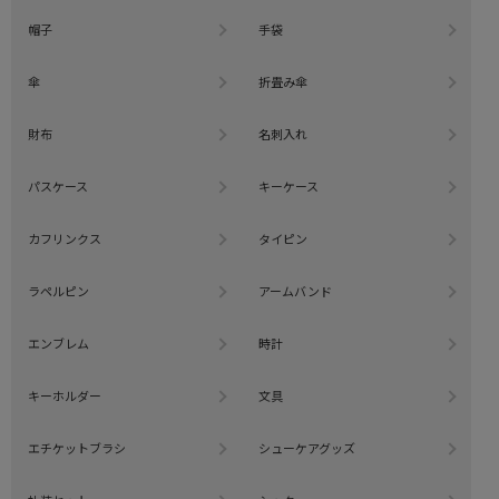
帽子
手袋
傘
折畳み傘
財布
名刺入れ
パスケース
キーケース
カフリンクス
タイピン
ラペルピン
アームバンド
エンブレム
時計
キーホルダー
文具
エチケットブラシ
シューケアグッズ