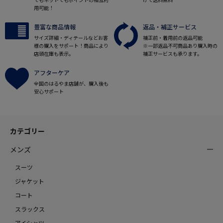
用可能！
豊富な商品情報
返品・補正サービス
サイズ詳細・ディテールなどお客
補正前・着用前の返品可能
様の購入をサポート！商品により
※一部返品不可商品あり購入時の
店頭在庫も表示。
補正サービスも承ります。
アフターケア
全国のはるやま店舗が、購入後も
安心サポート
カテゴリー
メンズ
スーツ
ジャケット
コート
スラックス
アイシャツ