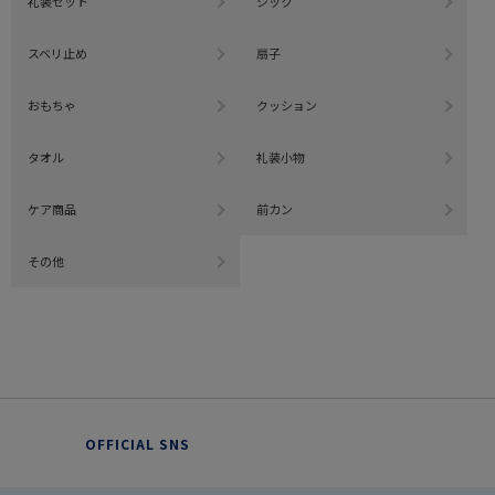
礼装セット
シック
スベリ止め
扇子
おもちゃ
クッション
タオル
礼装小物
ケア商品
前カン
その他
OFFICIAL SNS