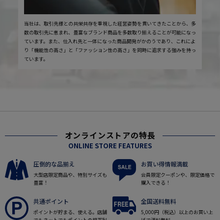
当社は、取引先様との共栄共存を重視した経営姿勢を貫いてきたことから、多
数の取引先に恵まれ、豊富なブランド商品を多数取り揃えることが可能になっ
ています。また、仕入れ先と一体になった商品開発がかのうであり、これによ
り「機能性の高さ」と「ファッション性の高さ」を同時に追求する強みを持っ
ています。
オンラインストアの特長
ONLINE STORE FEATURES
圧倒的な品揃え
お買い得情報満載
大型店限定商品や、特別サイズも
会員限定クーポンや、限定価格で
豊富！
購入できる！
共通ポイント
全国送料無料
ポイントが貯まる、使える。店舗
5,000円（税込）以上のお買い上
でもネットでもポイントの相互利
げで送料無料