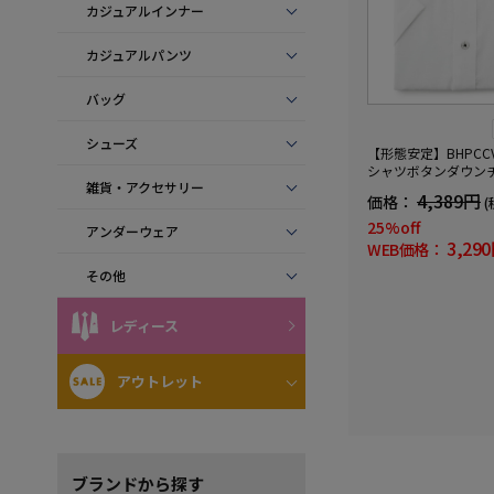
カジュアルインナー
カジュアルパンツ
バッグ
シューズ
【形態安定】BHPCC
シャツボタンダウン
雑貨・アクセサリー
バリーヒルズポロク
4,389円
価格：
(
25%off
アンダーウェア
3,29
WEB価格：
その他
レディース
アウトレット
ブランド
から探す