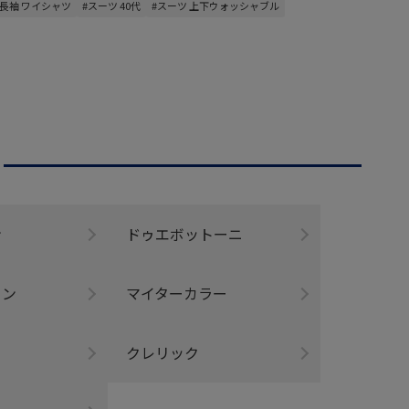
#長袖 ワイシャツ
#スーツ 40代
#スーツ 上下ウォッシャブル
ン
ドゥエボットーニ
ウン
マイターカラー
クレリック