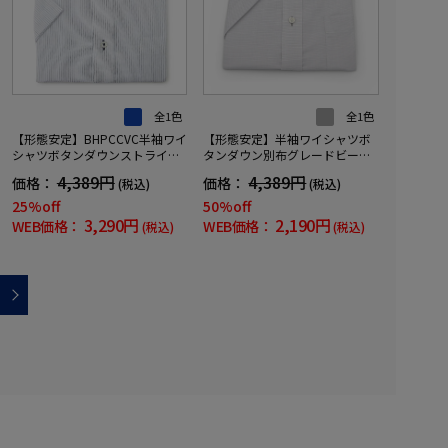
全1色
全1色
【形態安定】BHPCCVC半袖ワイ
【形態安定】半袖ワイシャツボ
シャツボタンダウンストライプ
タンダウン別布グレードビー織
ビバリーヒルズポロクラブ春夏
柄無地ビバリーヒルズポロクラ
4,389円
4,389円
価格：
価格：
(税込)
(税込)
ブ春夏
25%off
50%off
3,290円
2,190円
WEB価格：
WEB価格：
(税込)
(税込)