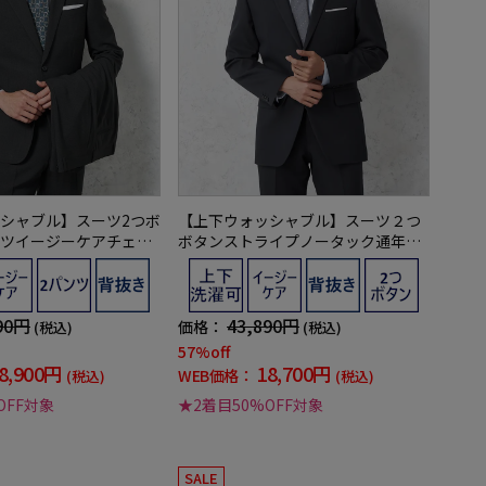
シャブル】スーツ2つボ
【上下ウォッシャブル】スーツ２つ
ツイージーケアチェッ
ボタンストライプノータック通年
ッカー
【ビバリーヒルズポロクラブ】
90円
43,890円
価格：
(税込)
(税込)
57%off
8,900円
18,700円
WEB価格：
(税込)
(税込)
OFF対象
★2着目50%OFF対象
SALE