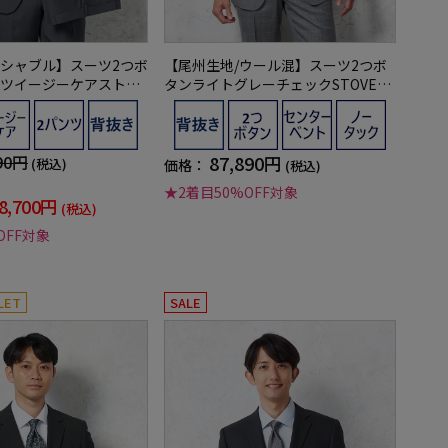
シャブル】スーツ2つボ
【尾州生地/ウール混】スーツ2つボ
ツイージーケアストラ
タンライトグレーチェックSTOVEL&
lman
MASON
90円
87,890円
(税込)
価格：
(税込)
★2着目50%OFF対象
8,700円
(税込)
OFF対象
LET
SALE