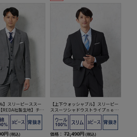
0%】スリーピーススー
【上下ウォッシャブル】スリーピー
【REDA社製生地】チェ
ススーツシャドウストライプｎｅｒ
バッカー
ｏノータック春夏【ネロ】
90円
72,490円
価格：
(税込)
(税込)