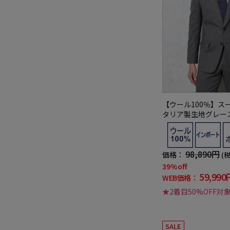
【ウール100％】ス
タリア製生地グレー
ケンバッカーホワイ
98,890円
価格：
(
39%off
59,990
WEB価格：
★2着目50%OFF対
SALE