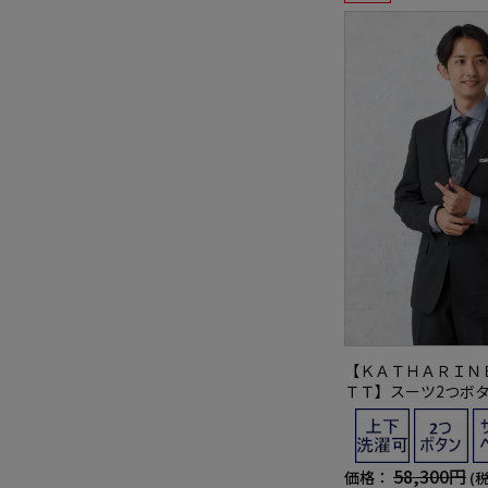
【ＫＡＴＨＡＲＩＮ
ＴＴ】スーツ2つボ
ャサリンＥハムネッ
ャブルノータック通
58,300円
価格：
(