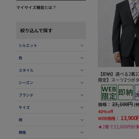
マイサイズ機能とは？
絞り込んで探す
シルエット
色
スタイル
【即納】選べる2着22
限定】スーツ2つボ
シーズン
ャブルグレー小柄3
ブランド
23,100円
価格：
(
サイズ
40%off
13,900
WEB価格：
柄
★2着で22,000円対
価格