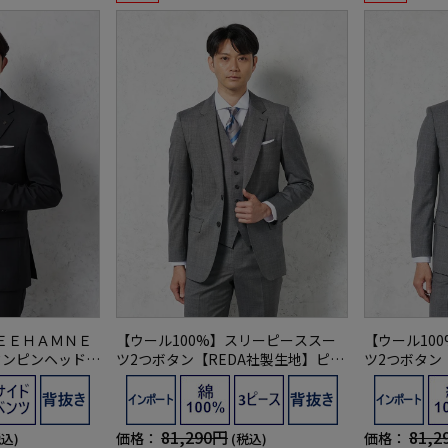
ＥＥＨＡＭＮＥ
【ウール100%】スリーピーススー
【ウール10
タンピンヘッドキ
ツ2つボタン【REDA社製生地】ピン
ツ2つボタン
ト上下ウォッシ
ヘッドリッケンバッカー
ックリッケン
年
81,290円
81,2
価格：
価格：
税込)
(税込)