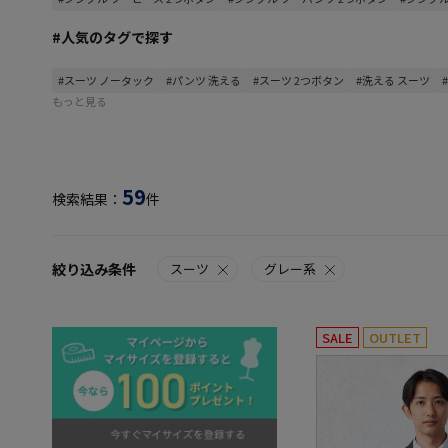
#人気のタグで探す
#スーツ ノータック
#パンツ 洗える
#スーツ 2つボタン
#洗える スーツ
もっと見る
59
検索結果：
件
絞り込み条件
スーツ
グレー系
SALE
OUTLET