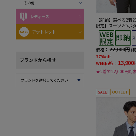
その他
レディース
【即納】選べる2着22
限定】スーツ2つボタ
ッチマイクロチェッ
アウトレット
22,000円
価格：
(
37%off
ブランド
から探す
13,900
WEB価格：
★2着で22,000円対
SALE
OUTLET