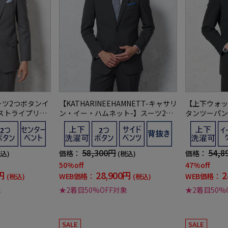
ーツ2つボタンイ
【KATHARINEEHAMNETT-キャサリ
【上下ウォッ
ストライプリッ
ン・イー・ハムネット-】スーツ2つ
タンツーパン
ト
ボタングレーチェック上下ウォッシ
クリッケンバ
ャブルウール混
58,300円
54,8
価格：
価格：
税込)
(税込)
50%off
47%off
円
28,900円
2
WEB価格：
WEB価格：
(税込)
(税込)
象
★2着目50%OFF対象
★2着目50%
SALE
SALE