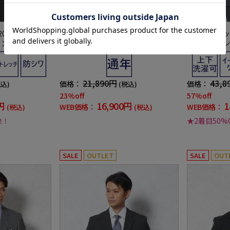
000円【WEB
【ハントレークラブ】上下ウォッシ
【上下ウォッ
ン4WAYストレ
ャブルスーツ2つボタンストライプワ
タンツーパン
クグレー
ンタックハントレークラブ通年
イプpinkywo
21,890円
43,8
価格：
価格：
税込)
(税込)
23%off
57%off
円
16,900円
1
WEB価格：
WEB価格：
(税込)
(税込)
象！
★2着目50%
SALE
OUTLET
SALE
OUT