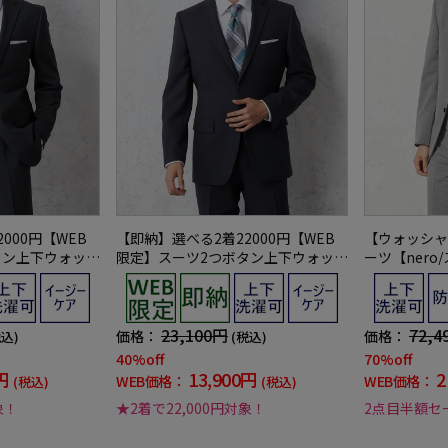
000円【WEB
【即納】選べる2着22000円【WEB
【ウォッシャ
タン上下ウォッシ
限定】スーツ2つボタン上下ウォッシ
ーツ【ner
シーズン対応
ャブルグレー織柄無地3シーズン対応
ル混2つボタ
23,100円
72,4
価格：
価格：
税込)
(税込)
40%off
70%off
円
13,900円
2
WEB価格：
WEB価格：
(税込)
(税込)
象！
★2着で22,000円対象！
2点目半額セ