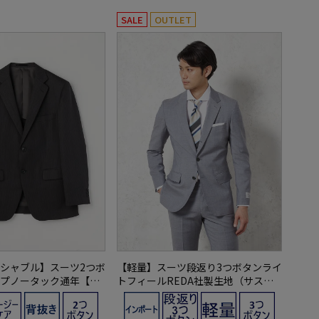
SALE
OUTLET
シャブル】スーツ2つボ
【軽量】スーツ段返り3つボタンライ
プノータック通年【フ
トフィールREDA社製生地（サステ
ラブ】
ィナブル素材）無地リッケンバッカ
ー春夏