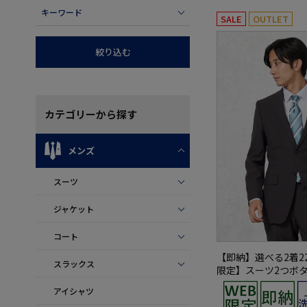
キーワード
SALE
OUTLET
絞り込む
カテゴリー
から探す
メンズ
スーツ
ジャケット
コート
【即納】選べる2着22
スラックス
限定】スーツ2つボ
ャブルグレーストラ
アイシャツ